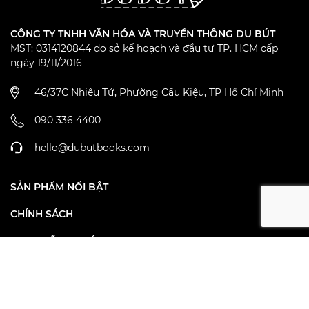
CÔNG TY TNHH VĂN HÓA VÀ TRUYỀN THÔNG DU BÚT
MST: 0314120844 do sở kế hoạch và đầu tư TP. HCM cấp
ngày 19/11/2016
46/37C Nhiêu Tứ, Phường Cầu Kiệu, TP Hồ Chí Minh
090 336 4400
hello@dubutbooks.com
SẢN PHẨM NỔI BẬT
CHÍNH SÁCH
THEO DÕI DU BÚT TẠI
ĐĂNG KÝ ĐỂ NHẬN TIN