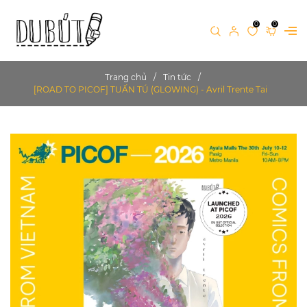
0
0
Trang chủ
Tin tức
[ROAD TO PICOF] TUẤN TÚ (GLOWING) - Avril Trente Tai