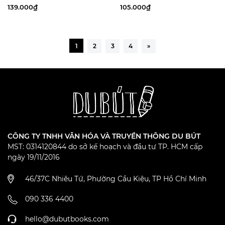
lời yêu nhau
tiệm Mì Xưa
139.000₫
105.000₫
1
2
3
4
»
CÔNG TY TNHH VĂN HÓA VÀ TRUYỀN THÔNG DU BÚT
MST: 0314120844 do sở kế hoạch và đầu tư TP. HCM cấp
ngày 19/11/2016
46/37C Nhiêu Tứ, Phường Cầu Kiệu, TP Hồ Chí Minh
090 336 4400
hello@dubutbooks.com