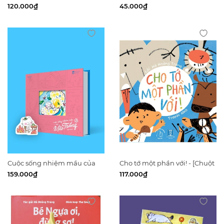
witch will come (Hobby
xanh
120.000₫
45.000₫
Horizon Limited)
Cuộc sống nhiệm mầu của
Cho tớ một phần với! - [Chuột
Mèo Trắng - tập 3
Đất Books]
159.000₫
117.000₫