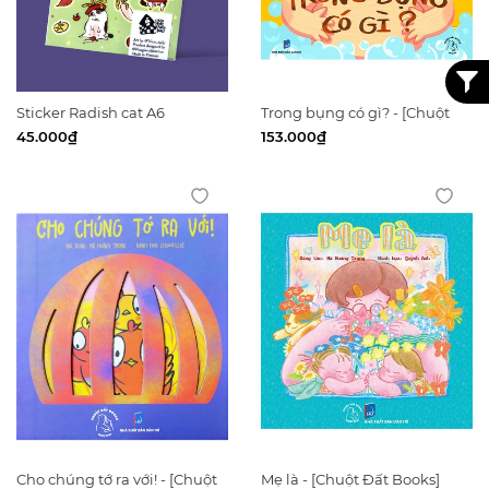
Sticker Radish cat A6
Trong bụng có gì? - [Chuột
Đất Books]
45.000₫
153.000₫
Cho chúng tớ ra với! - [Chuột
Mẹ là - [Chuột Đất Books]