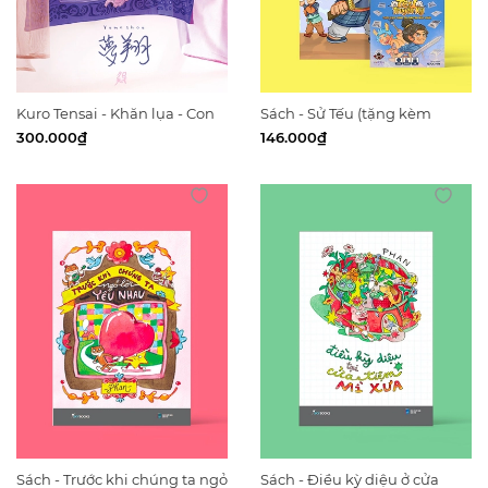
Kuro Tensai - Khăn lụa - Con
Sách - Sử Tếu (tặng kèm
ngựa
boardgame Tếu truyền kỳ)
300.000₫
146.000₫
Sách - Trước khi chúng ta ngỏ
Sách - Điều kỳ diệu ở cửa