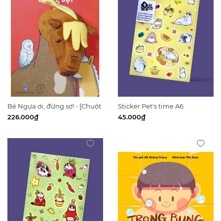
Bé Ngựa ơi, đừng sợ! - [Chuột
Sticker Pet's time A6
Đất Books]
226.000₫
45.000₫