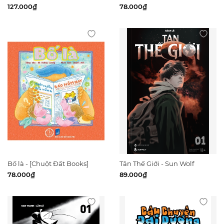
Đất Books]
127.000₫
78.000₫
Bố là - [Chuột Đất Books]
Tân Thế Giới - Sun Wolf
78.000₫
89.000₫