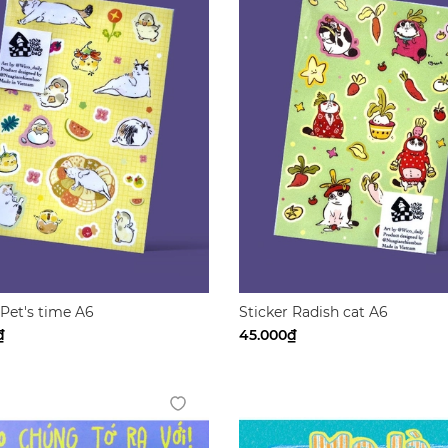
 Pet's time A6
Sticker Radish cat A6
₫
45.000₫