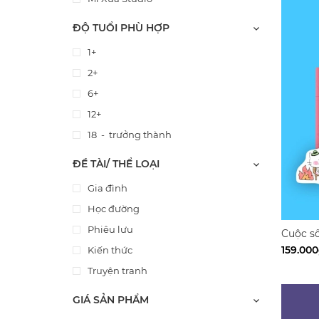
Tiệm
ĐỘ TUỔI PHÙ HỢP
Hugo Clément
1+
Vietales
2+
Echoing Drum
6+
Việt Nam Phiêu lưu ký
12+
Tằm Books
18 - trưởng thành
Scott McCloud
ĐỀ TÀI/ THỂ LOẠI
Lê Hoàng Phương
Lê Huỳnh Đức
Gia đình
Tùng Lâm
Học đường
Nicky Khánh Ngọc
Phiêu lưu
Cuộc s
Trắng -
Sithzam
159.00
Kiến thức
Nguyễn Thùy Dung
Truyện tranh
Lê Thư
GIÁ SẢN PHẨM
Linh Thạch