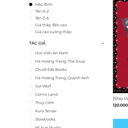
Mặc định
Tên A-Z
Tên Z-A
Giá thấp đến cao
Giá cao xuống thấp
TÁC GIẢ
Học Viện An Nam
Hà Hoàng Trang, The Soup
Chuột Đất Books
Hà Hoàng Trang, Quỳnh Anh
SunWolf
Comic Land
[Ship t
Thùy Cốm
come (
120.00
Kuro Tensai
Slowbooks
Mì Xưa Studio