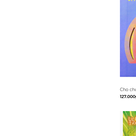
Du Dương
Masanobu Fukuoka
Cho chú
Books]
127.000