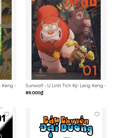
g Keng -
Sunwolf - U Linh Tích Ký: Leng Keng -
Tập 1
89.000₫