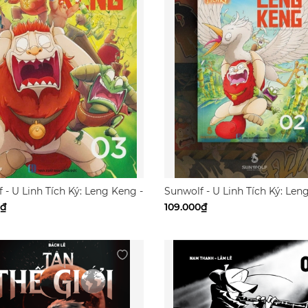
 - U Linh Tích Ký: Leng Keng -
Sunwolf - U Linh Tích Ký: Len
Tập 2
0₫
109.000₫