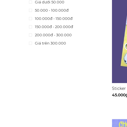
Giá dưới 50.000
Worry Lines
50.000 - 100.000đ
Brain Huy
100.000đ - 150.000đ
Thuỳ Cốm
150.000đ - 200.000đ
Người thám hiểm vô danh
200.000đ - 300.000
Nhiều tác giả
Giá trên 300.000
Kristen W.Larson
Sugawara Hisao
Lâm Bảo Thi
Mai Đậu Hũ
Quách Hồng Phúc
Sói Ăn Chay
Sticker
Phan
45.000
Nguyễn Tú Tuấn
Lâm Hoàng Trúc
Dzũng Yoko