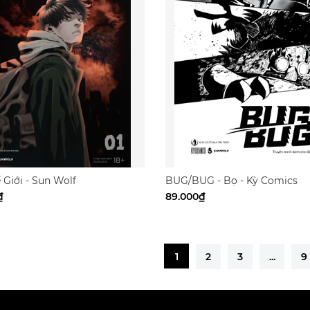
 Giới - Sun Wolf
BUG/BUG - Bọ - Kỳ Comics
₫
89.000₫
1
2
3
...
9