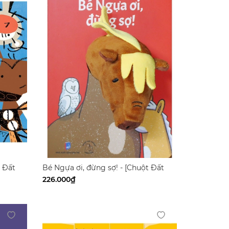
t Đất
Bé Ngựa ơi, đừng sợ! - [Chuột Đất
Books]
226.000₫