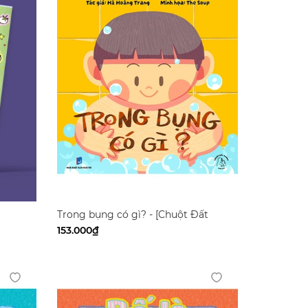
Trong bụng có gì? - [Chuột Đất
Books]
153.000₫