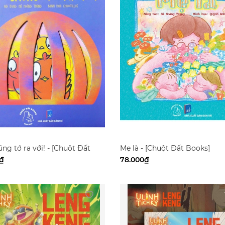
ng tớ ra với! - [Chuột Đất
Mẹ là - [Chuột Đất Books]
₫
78.000₫