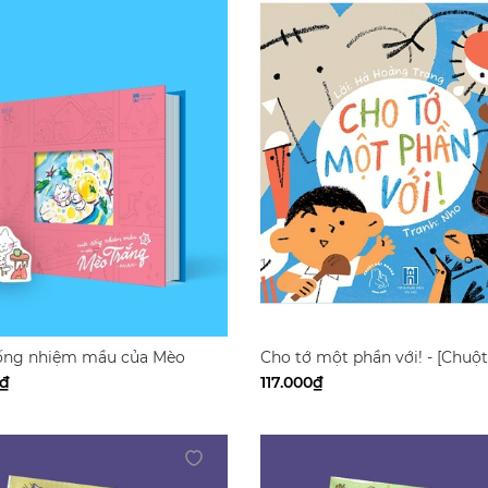
ống nhiệm mầu của Mèo
Cho tớ một phần với! - [Chuộ
 tập 3
Books]
0₫
117.000₫