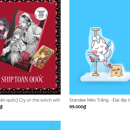
oàn quốc] Cry or the witch will
Standee Mèo Trắng - Đại đại đ
Hobby Horizon Limited)
0₫
99.000₫