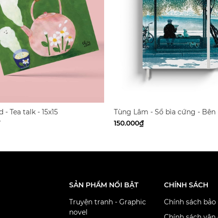
 - Tea talk - 15x15
Tùng Lâm - Sổ bìa cứng - Bên
mẫu - A5
₫
150.000₫
SẢN PHẨM NỔI BẬT
CHÍNH SÁCH
Truyện tranh - Graphic
Chính sách bảo
novel
Chính sách vận