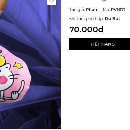
Tác giả:
Phan
Mã:
PVN171
Độ tuổi phù hợp:
Du Bút
70.000₫
HẾT HÀNG