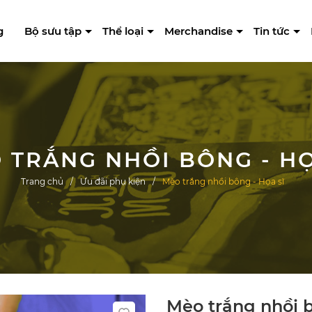
g
Bộ sưu tập
Thể loại
Merchandise
Tin tức
 TRẮNG NHỒI BÔNG - HỌ
Trang chủ
Ưu đãi phụ kiện
Mèo trắng nhồi bông - Họa sĩ
Mèo trắng nhồi b