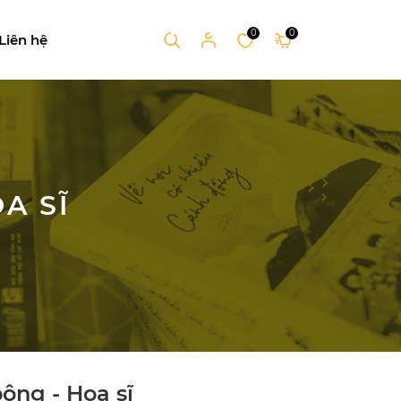
0
0
Liên hệ
A SĨ
ông - Họa sĩ