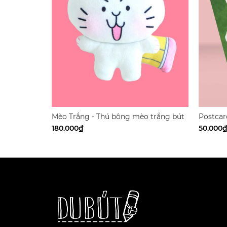
Mèo Trắng - Thú bông mèo trắng bút
Postcard
chì
180.000₫
50.000