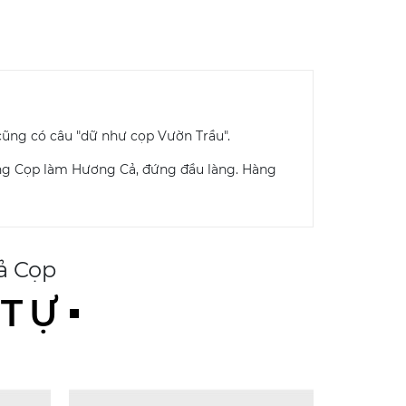
cũng có câu "dữ như cọp Vườn Trầu".
Ông Cọp làm Hương Cả, đứng đầu làng. Hàng
ả Cọp
 TỰ