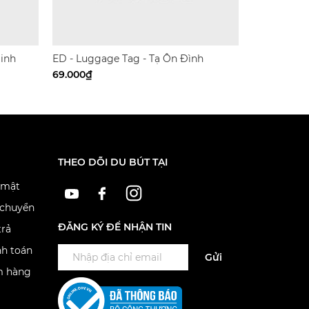
Sinh
ED - Luggage Tag - Tạ Ôn Đình
69.000₫
THEO DÕI DU BÚT TẠI
 mật
 chuyển
ĐĂNG KÝ ĐỂ NHẬN TIN
trả
nh toán
Gửi
m hàng