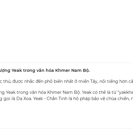
 tượng Yeak trong văn hóa Khmer Nam Bộ.
ác thú, được nhắc đến phổ biến nhất ở miền Tây, nổi tiếng hơn c
g Yeak trong văn hóa Khmer Nam Bộ. Yeak có thể là từ "yakkha" 
gọi là Dạ Xoa. Yeak - Chằn Tinh là hộ pháp bảo vệ chùa chiền, 