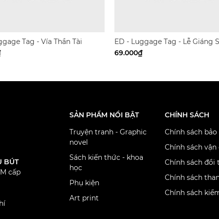
ggage Tag - Vía Thần Tài
ED - Luggage Tag - Lễ Giáng 
₫
69.000₫
SẢN PHẨM NỔI BẬT
CHÍNH SÁCH
Truyện tranh - Graphic
Chính sách bảo
novel
Chính sách vận
Sách kiến thức - khoa
U BÚT
Chính sách đổi 
học
CM cấp
Chính sách tha
Phụ kiện
Chính sách kiể
Art print
hí