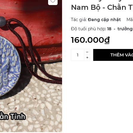
Nam Bộ - Chằn T
Tác giả:
Đang cập nhật
Mã
Độ tuổi phù hợp:
18 - trưởn
160.000₫
–
THÊM VÀ
+