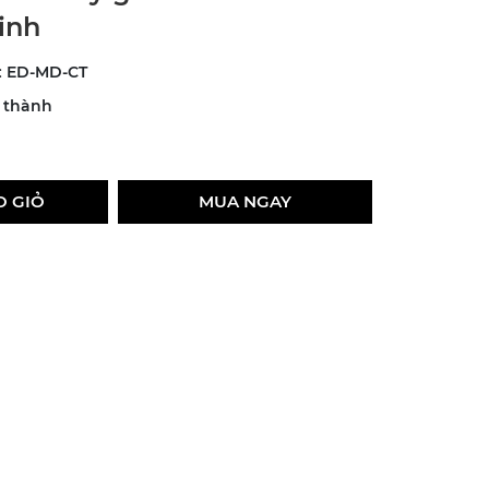
inh
:
ED-MD-CT
g thành
O GIỎ
MUA NGAY