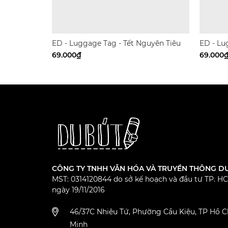
ED - Luggage Tag - Tết Nguyên Tiêu
ED - Lu
69.000₫
69.000
CÔNG TY TNHH VĂN HÓA VÀ TRUYỀN THÔNG D
MST: 0314120844 do sở kế hoạch và đầu tư TP. H
ngày 19/11/2016
46/37C Nhiêu Tứ, Phường Cầu Kiệu, TP Hồ C
Minh