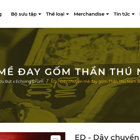
g
Bộ sưu tập
Thể loại
Merchandise
Tin tức
Du Bút x Echoing Drum
ED - Dây chuyền mề đay gốm Thần Thú Nam Bộ
ED - Dây chuyề