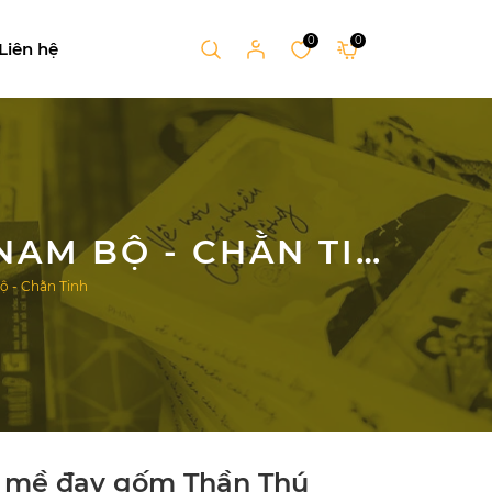
0
0
Liên hệ
ED - DÂY CHUYỀN MỀ ĐAY GỐM THẦN THÚ NAM BỘ - CHẰN TINH
 - Chằn Tinh
n mề đay gốm Thần Thú