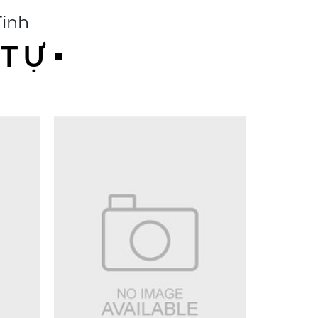
Tinh
 TỰ