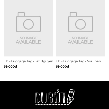
ED - Luggage Tag - Tết Nguyên
ED - Luggage Tag - Vía Thần
Tiêu
Tài
69.000₫
69.000₫