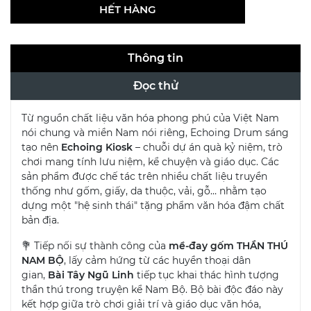
HẾT HÀNG
Thông tin
Đọc thử
Từ nguồn chất liệu văn hóa phong phú của Việt Nam
nói chung và miền Nam nói riêng, Echoing Drum sáng
tạo nên
Echoing Kiosk
– chuỗi dự án quà kỷ niệm, trò
chơi mang tính lưu niệm, kể chuyện và giáo dục. Các
sản phẩm được chế tác trên nhiều chất liệu truyền
thống như gốm, giấy, da thuộc, vải, gỗ… nhằm tạo
dựng một "hệ sinh thái" tặng phẩm văn hóa đậm chất
bản địa.
💐 Tiếp nối sự thành công của
mề-đay gốm THẦN THÚ
NAM BỘ
, lấy cảm hứng từ các huyền thoại dân
gian,
Bài Tây Ngũ Linh
tiếp tục khai thác hình tượng
thần thú trong truyện kể Nam Bộ. Bộ bài độc đáo này
kết hợp giữa trò chơi giải trí và giáo dục văn hóa,