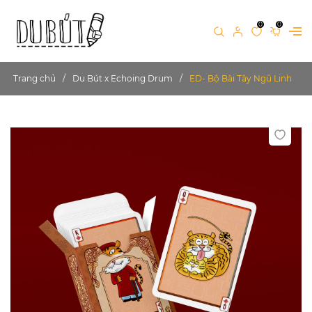
0
0
Trang chủ
Du Bút x Echoing Drum
ED- Bộ Bài Tây Ngũ Linh