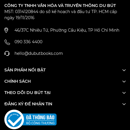
CÔNG TY TNHH VĂN HÓA VÀ TRUYỀN THÔNG DU BÚT
MST: 0314120844 do sở kế hoạch và đầu tư TP. HCM cấp
ngày 19/11/2016
46/37C Nhiêu Tứ, Phường Cầu Kiệu, TP Hồ Chí Minh
090 336 4400
hello@dubutbooks.com
SẢN PHẨM NỔI BẬT
CHÍNH SÁCH
THEO DÕI DU BÚT TẠI
ĐĂNG KÝ ĐỂ NHẬN TIN