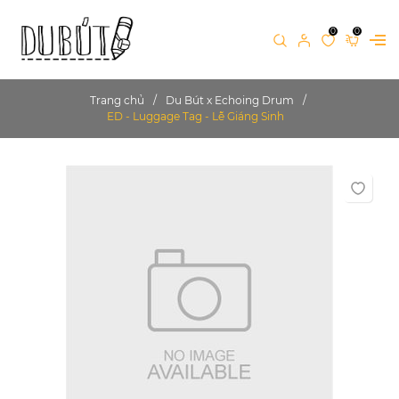
0
0
Trang chủ
Du Bút x Echoing Drum
ED - Luggage Tag - Lễ Giáng Sinh