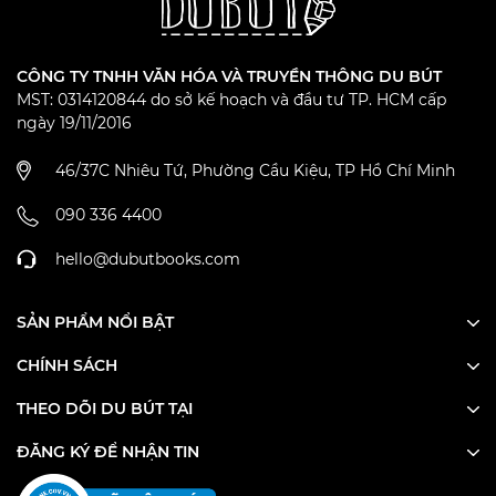
CÔNG TY TNHH VĂN HÓA VÀ TRUYỀN THÔNG DU BÚT
MST: 0314120844 do sở kế hoạch và đầu tư TP. HCM cấp
ngày 19/11/2016
46/37C Nhiêu Tứ, Phường Cầu Kiệu, TP Hồ Chí Minh
090 336 4400
hello@dubutbooks.com
SẢN PHẨM NỔI BẬT
CHÍNH SÁCH
THEO DÕI DU BÚT TẠI
ĐĂNG KÝ ĐỂ NHẬN TIN