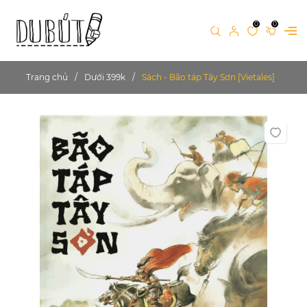
0
0
Trang chủ
Dưới 399k
Sách - Bão táp Tây Sơn [Vietales]