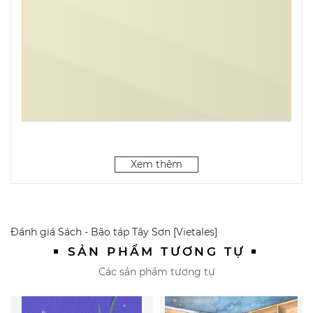
“BÃO TÁP TÂY SƠN” -
Xem thêm
CUỐN DOCU-DRAMA LỊCH
Đánh giá
Sách - Bão táp Tây Sơn [Vietales]
SỬ ĐẦU TIÊN TẠI VIỆT NAM
SẢN PHẨM TƯƠNG TỰ
Các sản phẩm tương tự
TÁI HIỆN TRỌN VẸN CHIẾN