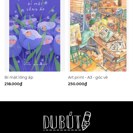
DỊCH TẾT KỶ DẬU 1789
Ưu đãi khi đặt trước:
- 1 POSTCARD NHÂN VẬT
- 1 BOOKMARK NAM CHÂM ĐƯỢC THIẾT KẾ RIÊNG
- 1 DẤU ẤN ƯU ĐÃI CHO TÁC PHẨM TIẾP THEO CỦA
VIEATLES - CHÚA NGUYỄN BẮC PHẠT
- Chữ ký tác giả cho 50 đơn pre-order đầu tiên
Bí mật lồng ấp
Art print - A3 - góc vẽ
218.000₫
250.000₫
Vietales chính thức ra mắt tác phẩm “Bão Táp Tây Sơn” –
một tiểu thuyết minh họa lịch sử theo định dạng docu-drama
đầu tiên tại Việt Nam, tái hiện toàn diện chiến dịch Tết Kỷ
Dậu 1789, một trong những chiến dịch quân sự – chiến lược
có tầm vóc lớn trong lịch sử dân tộc.