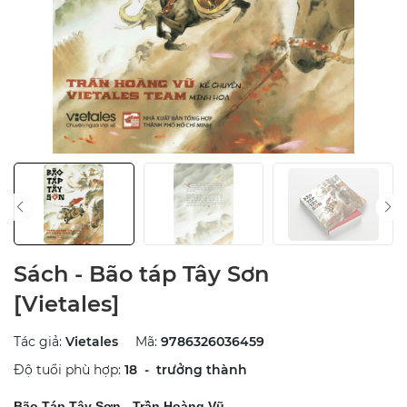
Sách - Bão táp Tây Sơn
[Vietales]
Tác giả:
Vietales
Mã:
9786326036459
Độ tuổi phù hợp:
18 - trưởng thành
Bão Táp Tây Sơn - Trần Hoàng Vũ