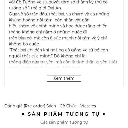
với Cờ Tướng và sự quyết tâm sở thành kỳ thủ cờ
tướng số 1 thế giới Đại An.
Qua vô số trận đấu, thất bại, va chạm và cả những
khủng hoảng nội tâm, bốn nhân vật dần
hiểu thêm về chính mình và học được rằng chiến
thắng không chỉ nằm ở những nước đi
trên bàn cờ, mà còn ở sức mạnh nội tâm và ý chí
không bỏ cuộc.
“Thất bại chỉ đến khi ngừng cố gắng và từ bỏ con
người thật của mình.” Đó không chỉ là
thông điệp của truyện, mà còn là tinh thần xuyên suốt
mà Vietales muốn gửi tới thế hệ trẻ
hiện nay.
Xem thêm
Đánh giá
[Pre-order] Sách - Cờ Chúa - Vietales
SẢN PHẨM TƯƠNG TỰ
Các sản phẩm tương tự