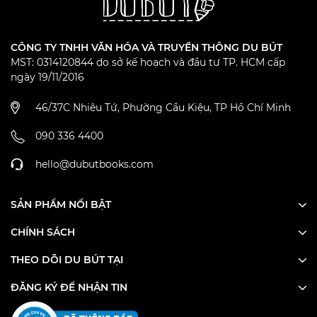
CÔNG TY TNHH VĂN HÓA VÀ TRUYỀN THÔNG DU BÚT
MST: 0314120844 do sở kế hoạch và đầu tư TP. HCM cấp
ngày 19/11/2016
46/37C Nhiêu Tứ, Phường Cầu Kiệu, TP Hồ Chí Minh
090 336 4400
hello@dubutbooks.com
SẢN PHẨM NỔI BẬT
CHÍNH SÁCH
THEO DÕI DU BÚT TẠI
ĐĂNG KÝ ĐỂ NHẬN TIN