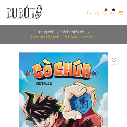
0
0
Trang chủ
Sách thiếu nhi
[Pre-order] Sách - Cờ Chúa - Vietales