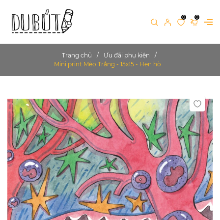
0
0
Trang chủ
Ưu đãi phụ kiện
Mini print Mèo Trắng - 15x15 - Hẹn hò