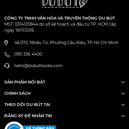
CÔNG TY TNHH VĂN HÓA VÀ TRUYỀN THÔNG DU BÚT
MST: 0314120844 do sở kế hoạch và đầu tư TP. HCM cấp
ngày 19/11/2016
46/37C Nhiêu Tứ, Phường Cầu Kiệu, TP Hồ Chí Minh
090 336 4400
hello@dubutbooks.com
SẢN PHẨM NỔI BẬT
CHÍNH SÁCH
THEO DÕI DU BÚT TẠI
ĐĂNG KÝ ĐỂ NHẬN TIN