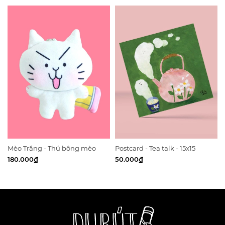
Mèo Trắng - Thú bông mèo
Postcard - Tea talk - 15x15
trắng bút chì
180.000₫
50.000₫