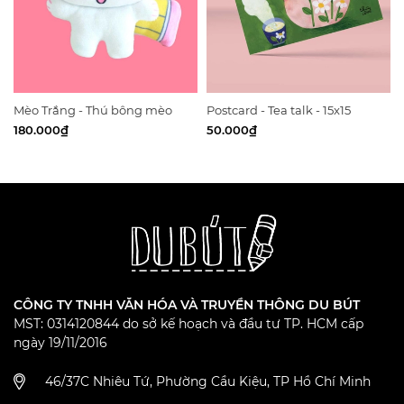
Mèo Trắng - Thú bông mèo
Postcard - Tea talk - 15x15
trắng bút chì
180.000₫
50.000₫
CÔNG TY TNHH VĂN HÓA VÀ TRUYỀN THÔNG DU BÚT
MST: 0314120844 do sở kế hoạch và đầu tư TP. HCM cấp
ngày 19/11/2016
46/37C Nhiêu Tứ, Phường Cầu Kiệu, TP Hồ Chí Minh