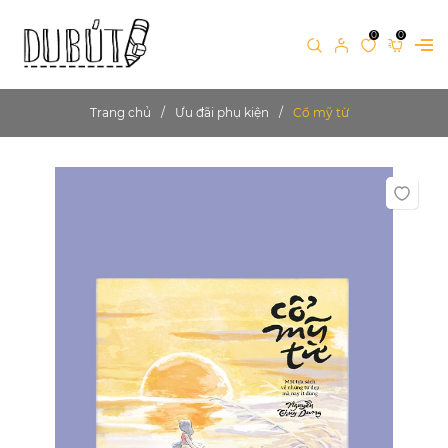
0
0
Trang chủ
Ưu đãi phụ kiện
Cổ mỹ từ