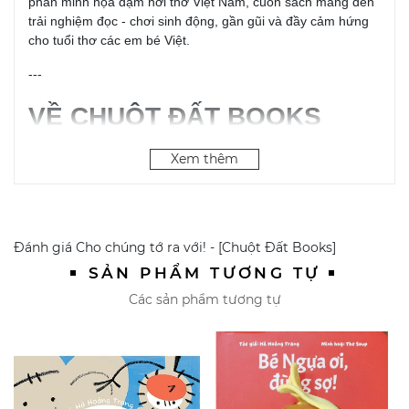
phần minh họa đậm hơi thở Việt Nam, cuốn sách mang đến
trải nghiệm đọc - chơi sinh động, gần gũi và đầy cảm hứng
cho tuổi thơ các em bé Việt.
---
VỀ CHUỘT ĐẤT BOOKS
Chuột Đất Books là thương hiệu sách truyện trẻ em tại Việt
Xem thêm
Nam với mong muốn mang đến cho các bạn nhỏ những
trang sách đầu đời đầy màu sắc và yêu thương.
Hãy cùng nhà Chuột Đất mở sách và gieo hạt mầm yêu sách
Đánh giá
cho trẻ!
Cho chúng tớ ra với! - [Chuột Đất Books]
SẢN PHẨM TƯƠNG TỰ
Các sản phẩm tương tự