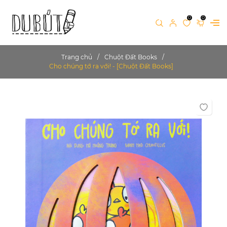
0
0
Trang chủ
Chuột Đất Books
Cho chúng tớ ra với! - [Chuột Đất Books]