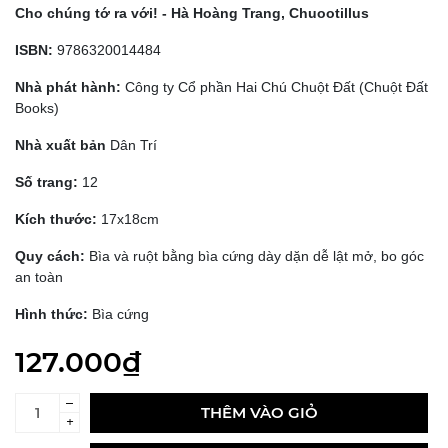
Cho chúng tớ ra với! -
Hà Hoàng Trang, Chuootillus
ISBN:
9786320014484
Nhà phát hành:
Công ty Cổ phần Hai Chú Chuột Đất (Chuột Đất
Books)
Nhà xuất bản
Dân Trí
Số trang:
12
Kích thước:
17x18cm
Quy cách:
Bìa và ruột bằng bìa cứng dày dặn dễ lật mở, bo góc
an toàn
Hình thức:
Bìa cứng
127.000₫
–
THÊM VÀO GIỎ
+