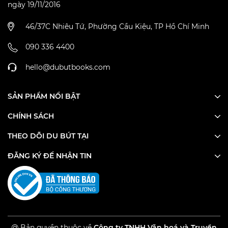
ngày 19/11/2016
46/37C Nhiêu Tứ, Phường Cầu Kiệu, TP Hồ Chí Minh
090 336 4400
hello@dubutbooks.com
SẢN PHẨM NỔI BẬT
CHÍNH SÁCH
THEO DÕI DU BÚT TẠI
ĐĂNG KÝ ĐỂ NHẬN TIN
@ Bản quyền thuộc về
Công ty TNHH Văn hoá và Truyền